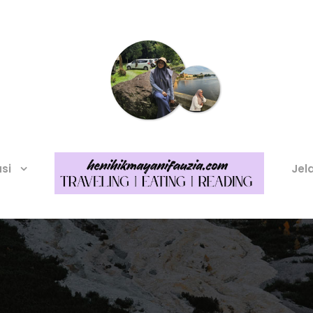
asi
Jel