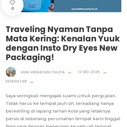
0
Traveling Nyaman Tanpa
Mata Kering: Kenalan Yuuk
dengan Insto Dry Eyes New
Packaging!
HENI HIKMAYANI FAUZIA
12 MEI 2025
KESEHATAN
Saya seringkali mengajak suami untuk pergi jalan.
Tidak harus ke tempat jauh sih, terkadang hanya
berkeliling di lapang taman kota yang letaknya
persis di seberang perumahan tempat kami tinggal.
Bagi saya dengan bepergian ke sebuah tempat