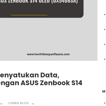
Menyatukan Data,
gan ASUS Zenbook S14
M
LOMBA BLOG