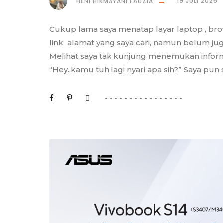
HENI HIKMAYANI FAUZIA
19 JULI 2025
Cukup lama saya menatap layar laptop , bro
link alamat yang saya cari, namun belum jug
Melihat saya tak kunjung menemukan informa
“Hey..kamu tuh lagi nyari apa sih?” Saya pun