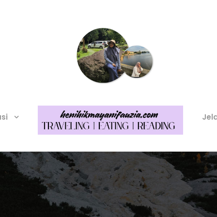
asi
Jel