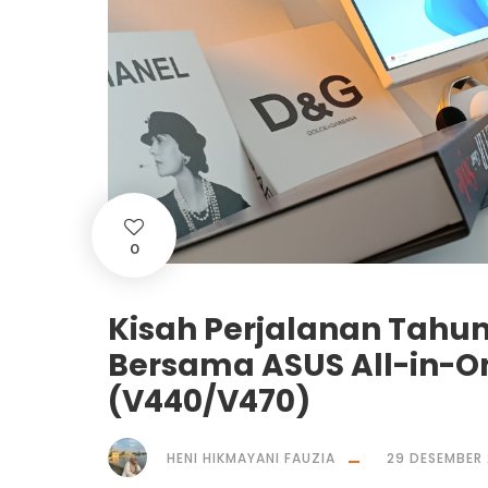
0
Kisah Perjalanan Tahun
Bersama ASUS All-in-On
(V440/V470)
HENI HIKMAYANI FAUZIA
29 DESEMBER