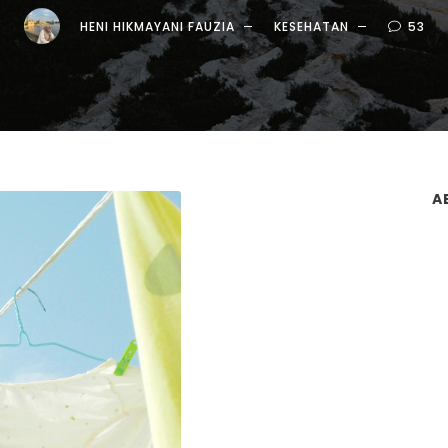
HENI HIKMAYANI FAUZIA
KESEHATAN
53
A