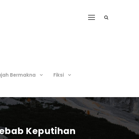
ajah Bermakna
Fiksi
yebab Keputihan