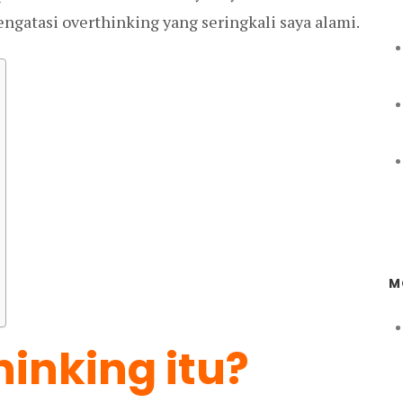
engatasi overthinking yang seringkali saya alami.
M
hinking itu?