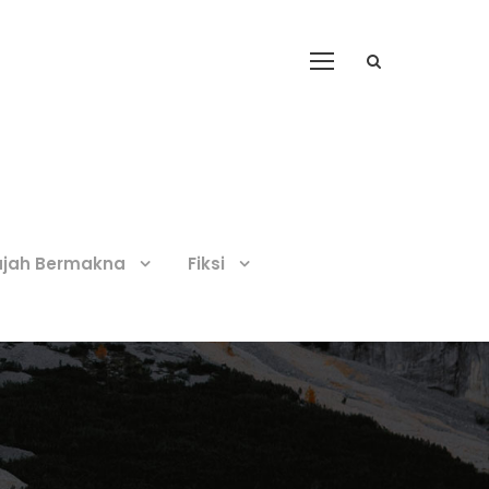
ajah Bermakna
Fiksi
g