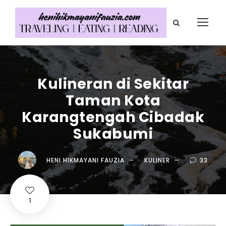
Kulineran di Sekitar
Taman Kota
Karangtengah Cibadak
Sukabumi
HENI HIKMAYANI FAUZIA
KULINER
33
1