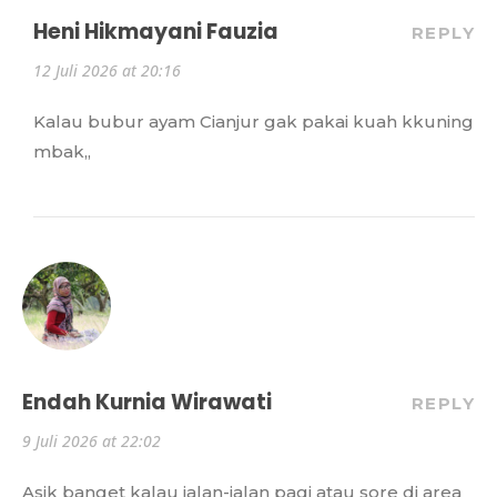
Heni Hikmayani Fauzia
REPLY
12 Juli 2026 at 20:16
Kalau bubur ayam Cianjur gak pakai kuah kkuning
mbak,,
Endah Kurnia Wirawati
REPLY
9 Juli 2026 at 22:02
Asik banget kalau jalan-jalan pagi atau sore di area