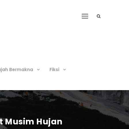
ajah Bermakna
Fiksi
t Musim Hujan