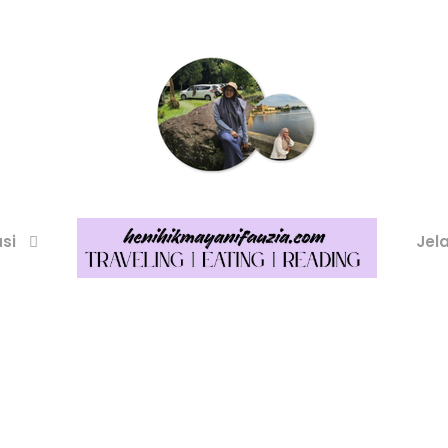
asi
Jel