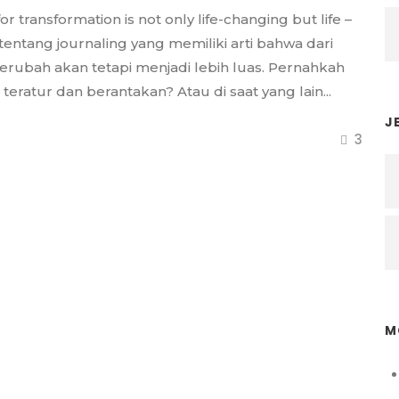
or transformation is not only life-changing but life –
entang journaling yang memiliki arti bahwa dari
berubah akan tetapi menjadi lebih luas. Pernahkah
eratur dan berantakan? Atau di saat yang lain...
J
3
M