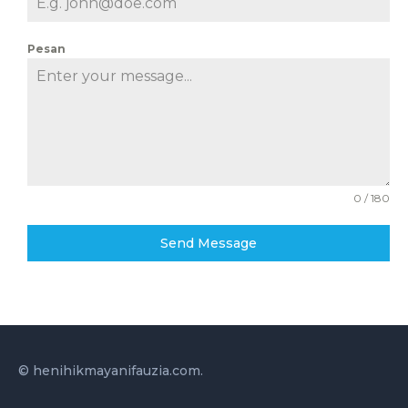
Pesan
0 / 180
Send Message
©
henihikmayanifauzia.com
.