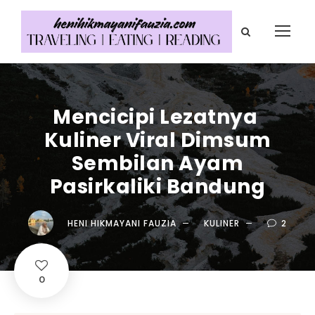
Mencicipi Lezatnya
Kuliner Viral Dimsum
Sembilan Ayam
Pasirkaliki Bandung
HENI HIKMAYANI FAUZIA
KULINER
2
0