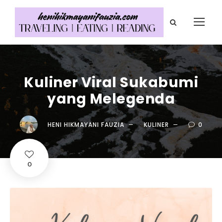
Kuliner Viral Sukabumi
yang Melegenda
HENI HIKMAYANI FAUZIA
KULINER
0
0