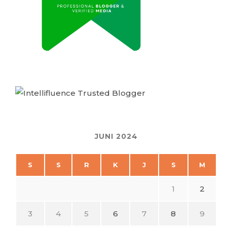
JUNI 2024
S
S
R
K
J
S
M
1
2
3
4
5
6
7
8
9