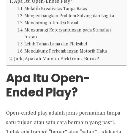
Apa Itu Open-Ended Play?
Melatih Kreativitas Tanpa Batas
Mengembangkan Problem Solving dan Logika
Mendorong Interaksi Sosial
Mengurangi Ketergantungan pada Stimulasi
Instan
Lebih Tahan Lama dan Fleksibel
Mendukung Perkembangan Motorik Halus
Jadi, Apakah Mainan Elektronik Buruk?
Apa Itu Open-
Ended Play?
Open-ended play adalah jenis permainan tanpa
satu tujuan atau satu cara bermain yang pasti.
Tidak ada tombol “benar” atau “salah”, tidak ada