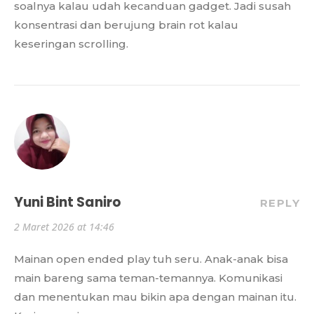
soalnya kalau udah kecanduan gadget. Jadi susah
konsentrasi dan berujung brain rot kalau
keseringan scrolling.
Yuni Bint Saniro
REPLY
2 Maret 2026 at 14:46
Mainan open ended play tuh seru. Anak-anak bisa
main bareng sama teman-temannya. Komunikasi
dan menentukan mau bikin apa dengan mainan itu.