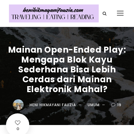
Mainan Open-Ended Play:
Mengapa Blok Kayu
Sederhana Bisa Lebih
Cerdas dari Mainan
Elektronik Mahal?
HENI HIKMAYANI FAUZIA
UMUM
19
0