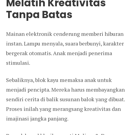
Melatih Kreativitas
Tanpa Batas
Mainan elektronik cenderung memberi hiburan
instan. Lampu menyala, suara berbunyi, karakter
bergerak otomatis. Anak menjadi penerima
stimulasi.
Sebaliknya, blok kayu memaksa anak untuk
menjadi pencipta. Mereka harus membayangkan
sendiri cerita di balik susunan balok yang dibuat.
Proses inilah yang merangsang kreativitas dan
imajinasi jangka panjang.