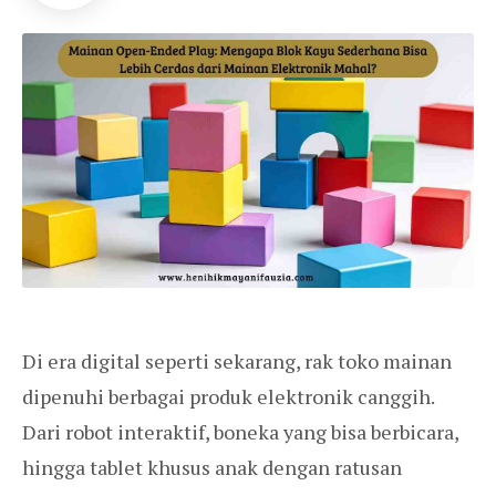
Di era digital seperti sekarang, rak toko mainan
dipenuhi berbagai produk elektronik canggih.
Dari robot interaktif, boneka yang bisa berbicara,
hingga tablet khusus anak dengan ratusan