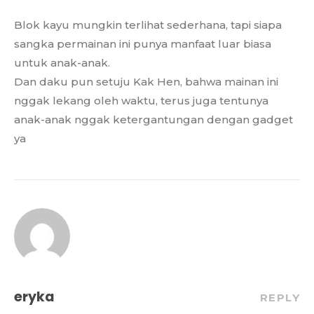
Blok kayu mungkin terlihat sederhana, tapi siapa
sangka permainan ini punya manfaat luar biasa
untuk anak-anak.
Dan daku pun setuju Kak Hen, bahwa mainan ini
nggak lekang oleh waktu, terus juga tentunya
anak-anak nggak ketergantungan dengan gadget
ya
eryka
REPLY