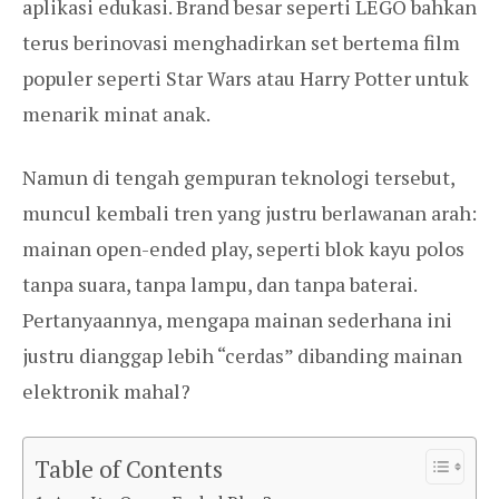
aplikasi edukasi. Brand besar seperti LEGO bahkan
terus berinovasi menghadirkan set bertema film
populer seperti Star Wars atau Harry Potter untuk
menarik minat anak.
Namun di tengah gempuran teknologi tersebut,
muncul kembali tren yang justru berlawanan arah:
mainan open-ended play, seperti blok kayu polos
tanpa suara, tanpa lampu, dan tanpa baterai.
Pertanyaannya, mengapa mainan sederhana ini
justru dianggap lebih “cerdas” dibanding mainan
elektronik mahal?
Table of Contents