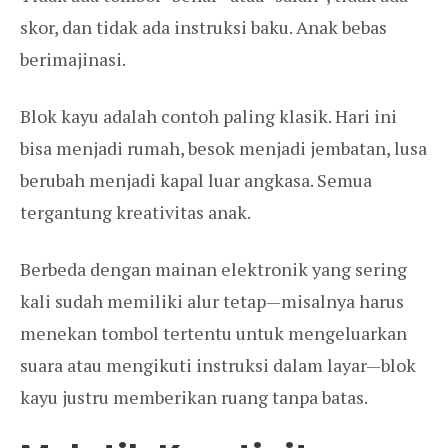
skor, dan tidak ada instruksi baku. Anak bebas
berimajinasi.
Blok kayu adalah contoh paling klasik. Hari ini
bisa menjadi rumah, besok menjadi jembatan, lusa
berubah menjadi kapal luar angkasa. Semua
tergantung kreativitas anak.
Berbeda dengan mainan elektronik yang sering
kali sudah memiliki alur tetap—misalnya harus
menekan tombol tertentu untuk mengeluarkan
suara atau mengikuti instruksi dalam layar—blok
kayu justru memberikan ruang tanpa batas.