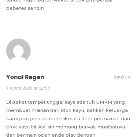
beberes sendiri.
Yonal Regen
REPLY
1 Maret 2026 at 22:58
Di deket tempat tinggal saya ada tuh UMKM yang
membuat mainan dari blok kayu, bahkan keluarga
kami pun pernah memiliki satu item permainan dari
blok kayu ini. Asli sih memang banyak manfaatnya
dari bermain open ende play dengan