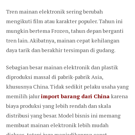
Tren mainan elektronik sering berubah
mengikuti film atau karakter populer. Tahun ini
mungkin bertema Frozen, tahun depan berganti
tren lain. Akibatnya, mainan cepat kehilangan
daya tarik dan berakhir tersimpan di gudang.
Sebagian besar mainan elektronik dan plastik
diproduksi massal di pabrik-pabrik Asia,
khususnya China. Tidak sedikit pelaku usaha yang
memilih jalur
import barang dari China
karena
biaya produksi yang lebih rendah dan skala
distribusi yang besar. Model bisnis ini memang
membuat mainan elektronik lebih mudah
diakses, tetapi juga menjadikannya cepat