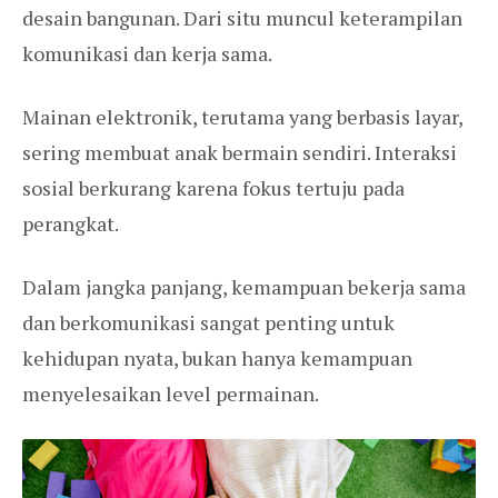
desain bangunan. Dari situ muncul keterampilan
komunikasi dan kerja sama.
Mainan elektronik, terutama yang berbasis layar,
sering membuat anak bermain sendiri. Interaksi
sosial berkurang karena fokus tertuju pada
perangkat.
Dalam jangka panjang, kemampuan bekerja sama
dan berkomunikasi sangat penting untuk
kehidupan nyata, bukan hanya kemampuan
menyelesaikan level permainan.