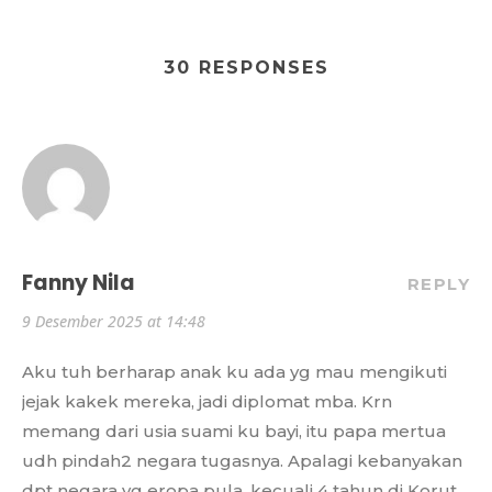
30 RESPONSES
Fanny Nila
REPLY
9 Desember 2025 at 14:48
Aku tuh berharap anak ku ada yg mau mengikuti
jejak kakek mereka, jadi diplomat mba. Krn
memang dari usia suami ku bayi, itu papa mertua
udh pindah2 negara tugasnya. Apalagi kebanyakan
dpt negara yg eropa pula, kecuali 4 tahun di Korut