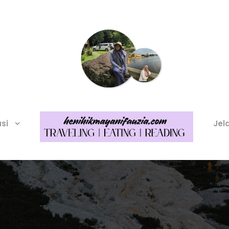
asi
Jel