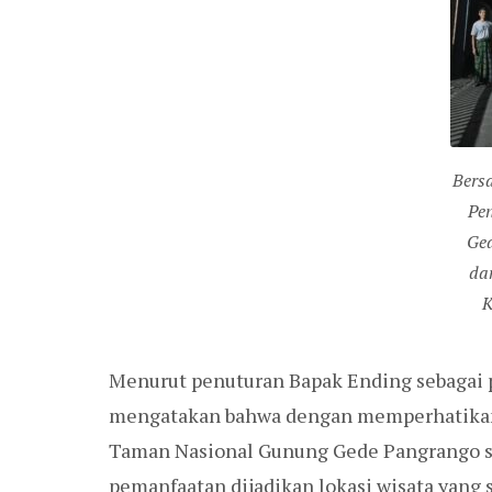
Bers
Pe
Ge
da
K
Menurut penuturan Bapak Ending sebagai
mengatakan bahwa dengan memperhatikan 
Taman Nasional Gunung Gede Pangrango s
pemanfaatan dijadikan lokasi wisata yang 