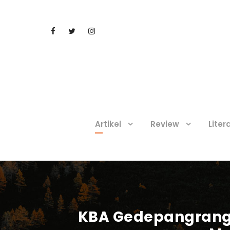
Artikel
Review
Liter
KBA Gedepangrango