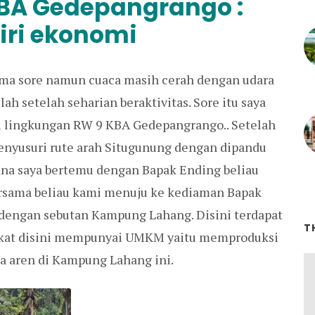
A Gedepangrango :
iri ekonomi
ma sore namun cuaca masih cerah dengan udara
h setelah seharian beraktivitas. Sore itu saya
 lingkungan RW 9 KBA Gedepangrango.. Setelah
nyusuri rute arah Situgunung dengan dipandu
sana saya bertemu dengan Bapak Ending beliau
rsama beliau kami menuju ke kediaman Bapak
 dengan sebutan Kampung Lahang. Disini terdapat
T
rakat disini mempunyai UMKM yaitu memproduksi
la aren di Kampung Lahang ini.