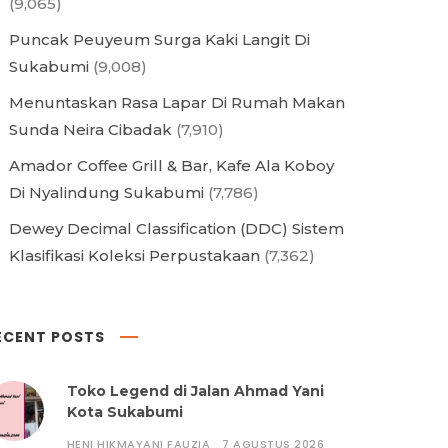
(9,065)
Puncak Peuyeum Surga Kaki Langit Di
Sukabumi
(9,008)
Menuntaskan Rasa Lapar Di Rumah Makan
Sunda Neira Cibadak
(7,910)
Amador Coffee Grill & Bar, Kafe Ala Koboy
Di Nyalindung Sukabumi
(7,786)
Dewey Decimal Classification (DDC) Sistem
Klasifikasi Koleksi Perpustakaan
(7,362)
ECENT POSTS
Toko Legend di Jalan Ahmad Yani
Kota Sukabumi
HENI HIKMAYANI FAUZIA
7 AGUSTUS 2026