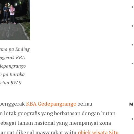
ama pa Ending
nggerak KBA
depangrango
n pa Kartika
etua RW 9
 penggerak
KBA Gedepangrango
beliau
M
letak geografis yang berbatasan dengan hutan
ebagai taman nasional yang mempunyai zona
sangat dikenal masyarakat yaitu
objek wisata Situ