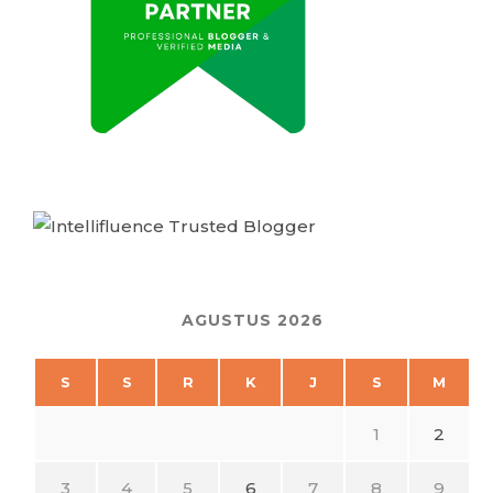
AGUSTUS 2026
S
S
R
K
J
S
M
1
2
3
4
5
6
7
8
9