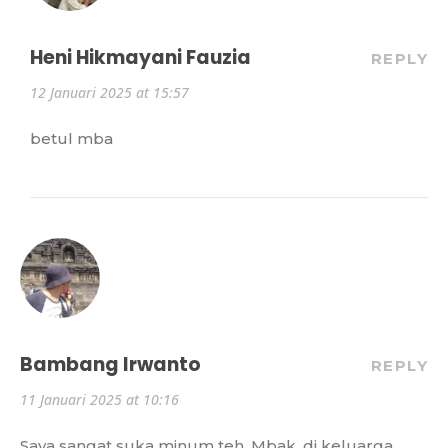
Heni Hikmayani Fauzia
REPLY
12 Januari 2025 at 15:57
betul mba
Bambang Irwanto
REPLY
11 Januari 2025 at 10:16
Saya sangat suka minum teh, Mbak. di keluarga